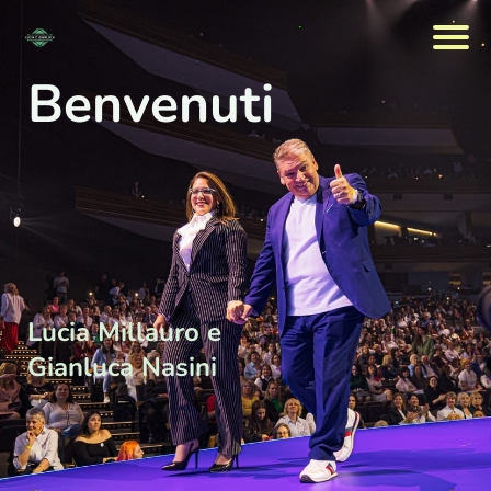
Benvenuti
Lucia Millauro e
Gianluca Nasini